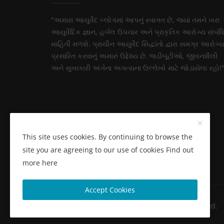
"અમારા આયુર્વેદ બ્લોગમાં આપનું સ્વાગત છે, જ્યાં તમને ખરા
આયુર્વેદિક જ્ઞાન, હર્બલ ઉપચાર અને પ્રાકૃતિક આરોગ્ય સંબંધ
માહિતી મળશે. પ્રાચીન આયુર્વેદ સિદ્ધાંતો દ્વારા સમગ્ર આરોગ્ય
પ્રસારિત કરવાનું અમારું ઉદ્દેશ્ય છે. જડીબૂટીઓ, જીવનશૈલી
અને સુખાકારી અંગેના અગત્યના ઉલ્લેખો માટે જોડાયેલા રહો!
This site uses cookies. By continuing to browse the
site you are agreeing to our use of cookies
Find out
more here
Accept Cookies
Copyright 2025 આયુર્વેદ જીવન- All Rights Reserved.