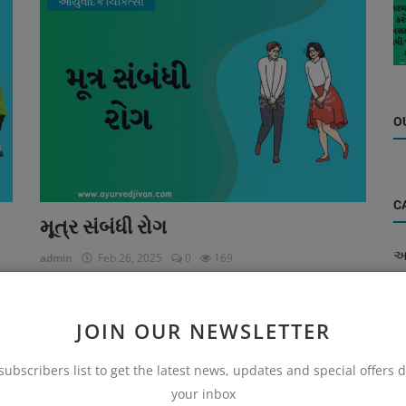
આયુર્વેદિક ચિકિત્સા
O
C
મૂત્ર સંબંધી રોગ
આય
admin
Feb 26, 2025
0
169
આય
મૂત્ર સંબંધી રોગ માટે આયુર્વેદિક ઉપચાર જાણો. પ્રાકૃતિક ઔષધિઓ
અને ઘરેલું ઉપાયો દ્વારા યૂરીન સંબંધિત સમસ્યાઓમાં રાહત મેળવો...
આય
JOIN OUR NEWSLETTER
જી
subscribers list to get the latest news, updates and special offers d
આય
your inbox
આયુર્વેદિક ઔષધી અને તેનું મહત્વ