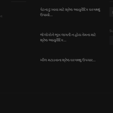
પેટના દુઃખાવા માટે શ્રેષ્ઠ આયુર્વેદિક ઘરગથ્થું
ઉપાયો...
િત
Su
"
જે લોકોને ભૂખ લાગતી ન હોય તેમના માટે
શ્રેષ્ઠ આયુર્વેદિક...
ખીલ મટાડવાના શ્રેષ્ઠ ઘરગથ્થુ ઉપચાર...