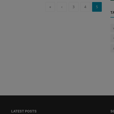
«
‹
3
4
5
T
LATEST POSTS
S