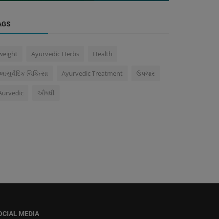
AGS
weight
Ayurvedic Herbs
Health
આયુર્વેદિક ચિકિત્સા
Ayurvedic Treatment
ઉપચાર
Aurvedic
ઔષધી
OCIAL MEDIA