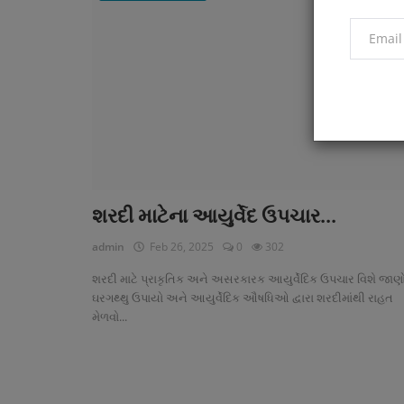
શરદી માટેના આયુર્વેદ ઉપચાર...
admin
Feb 26, 2025
0
302
શરદી માટે પ્રાકૃતિક અને અસરકારક આયુર્વેદિક ઉપચાર વિશે જાણો
ઘરગથ્થુ ઉપાયો અને આયુર્વેદિક ઔષધિઓ દ્વારા શરદીમાંથી રાહત
મેળવો...
આયુર્વેદિક ચિકિત્સા
ચાંદી અને ગળાની બળતરા માટે આયુર્વે
દલાવ લાવો...
ઉપચાર...