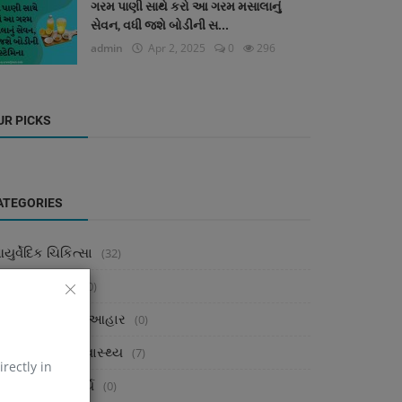
ગરમ પાણી સાથે કરો આ ગરમ મસાલાનું
સેવન, વધી જશે બોડીની સ...
admin
Apr 2, 2025
0
296
UR PICKS
ATEGORIES
ુર્વેદિક ચિકિત્સા
(32)
ુર્વેદ પરિચય
(0)
ુર્વેદિક પૌષ્ટિક આહાર
(0)
વનશૈલી અને સ્વાસ્થ્ય
(7)
irectly in
ુર્વેદ અને સૌંદર્ય
(0)