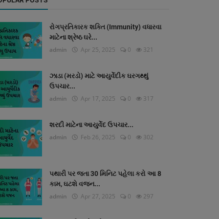
OPULAR POSTS
રોગપ્રતિકારક શક્તિ (Immunity) વધારવા
માટેના શ્રેષ્ઠ ઘરે...
admin
Apr 25, 2025
0
321
ઝાડા (મરડો) માટે આયુર્વેદીક ઘરગથ્થું
ઉપચાર...
admin
Apr 17, 2025
0
317
શરદી માટેના આયુર્વેદ ઉપચાર...
admin
Feb 26, 2025
0
302
પથારી પર જતા 30 મિનિટ પહેલા કરો આ 8
કામ, ઘટશે વજન...
admin
Apr 27, 2025
0
297