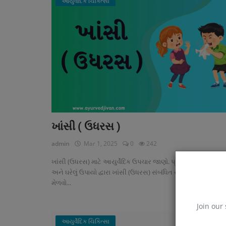
આયુર્વેદિક ચિકિત્સા
ખાંસી ( ઉધરસ )
admin
Mar 1, 2025
0
242
ખાંસી (ઉધરસ) માટે આયુર્વેદિક ઉપચાર જાણો. પ્રાકૃતિક ઔષધિઓ
અને ઘરેલું ઉપાયો દ્વારા ખાંસી (ઉધરસ) સંબંધિત સમસ્યાઓમાં રાહત
મેળવો...
Join our 
આયુર્વેદિક ચિકિત્સા