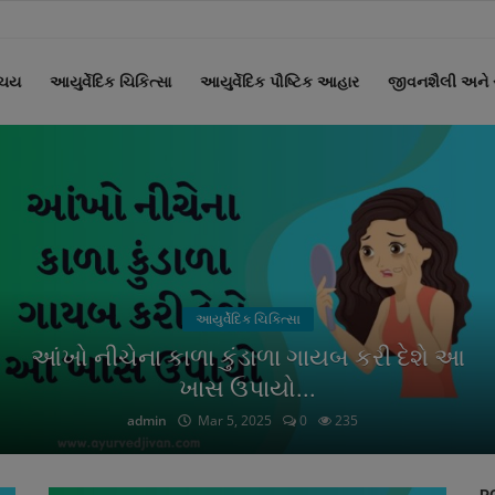
િચય
આયુર્વેદિક ચિકિત્સા
આયુર્વેદિક પૌષ્ટિક આહાર
જીવનશૈલી અને સ્
આયુર્વેદ અને ફિટનેસ
વજન ઉતારવા ખાવ બાજરાના રોટલા : જાણી લો
આ ફાયદા...
admin
Mar 6, 2025
0
256