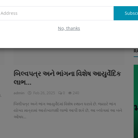
આય
Subsc
આય
No, thanks
આય
R
બિલ્વપત્ર અને ભાંગના વિશેષ આયુર્વેદિક
લાભ...
admin
Feb 26, 2025
0
240
.
બિલીપત્ર અને ભાંગ આયુર્વેદમાં વિશેષ સ્થાન ધરાવે છે. જ્યારે ભાંગ
યોગ્ય માત્રામાં આરોગ્યલક્ષી લાભો આપી શકે છે, આ બ્લોગમાં આ બંને
આયુર્વેદિક ચિકિત્સા
ઔષધ...
દિક
અશક્તિ - નબળાઈ માટેના આયુર્વેદ ઉપચાર...