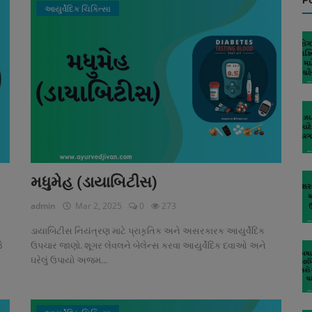
P
આયુર્વેદિક ચિકિત્સા
મધુમેહ (ડાયાબિટીસ)
admin
Mar 2, 2025
0
273
ડાયાબિટીસ નિયંત્રણ માટે પ્રાકૃતિક અને અસરકારક આયુર્વેદિક
ે
ઉપચાર જાણો. શૂગર લેવલને બેલેન્સ કરવા આયુર્વેદિક દવાઓ અને
ઘરેલું ઉપાયો અજમ...