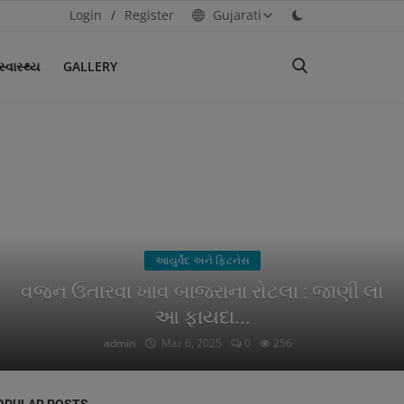
Login
/
Register
Gujarati
વાસ્થ્ય
GALLERY
આયુર્વેદિક ચિકિત્સા
ખાંસી ( ઉધરસ )
admin
Mar 1, 2025
0
242