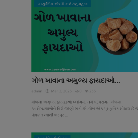
આયુર્વેદિક ઔષધી અને તેનું મહત્વ
Login
Register
Gujarati
ગોળ ખાવાના અમુલ્ય ફાયદાઓ...
admin
Mar 3, 2025
0
255
ગોળના અમુલ્ય ફાયદાઓ બ્લોગમાં, તમે પરંપરાગત ગોળના
આરોગ્યલાભોને વિશે જાણી શકો છો. ગોળ એક પ્રાકૃતિક મીઠાશ છે જ
પોષક તત્ત્વોથી ભરપૂર ...