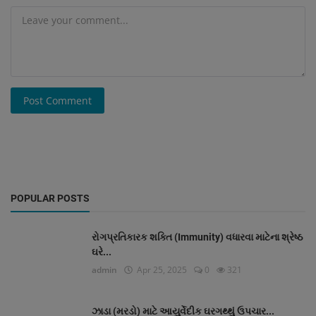
Post Comment
POPULAR POSTS
રોગપ્રતિકારક શક્તિ (Immunity) વધારવા માટેના શ્રેષ્ઠ
ઘરે...
admin
Apr 25, 2025
0
321
ઝાડા (મરડો) માટે આયુર્વેદીક ઘરગથ્થું ઉપચાર...