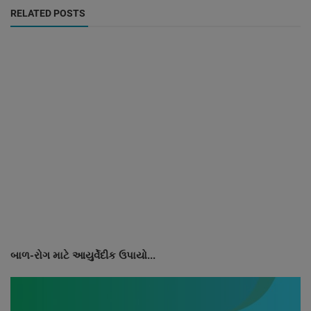
RELATED POSTS
બાળ-રોગ માટે આયુર્વેદીક ઉપાયો...