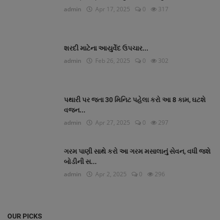
admin
Apr 17, 2025
0
317
શરદી માટેના આયુર્વેદ ઉપચાર...
admin
Feb 26, 2025
0
302
પથારી પર જતા 30 મિનિટ પહેલા કરો આ 8 કામ, ઘટશે
વજન...
admin
Apr 27, 2025
0
297
ગરમ પાણી સાથે કરો આ ગરમ મસાલાનું સેવન, વધી જશે
બોડીની સ...
admin
Apr 2, 2025
0
296
OUR PICKS