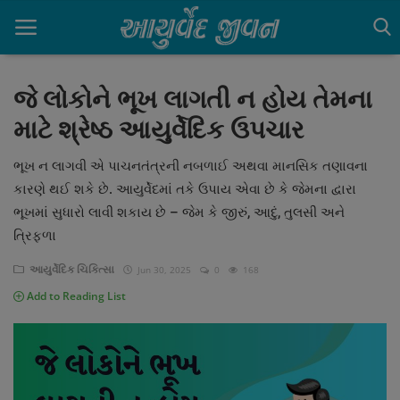
જે લોકોને ભૂખ લાગતી ન હોય તેમના
માટે શ્રેષ્ઠ આયુર્વેદિક ઉપચાર
Home
ભૂખ ન લાગવી એ પાચનતંત્રની નબળાઈ અથવા માનસિક તણાવના
About Us
કારણે થઈ શકે છે. આયુર્વેદમાં તકે ઉપાય એવા છે કે જેમના દ્વારા
Contact
ભૂખમાં સુધારો લાવી શકાય છે – જેમ કે જીરું, આદું, તુલસી અને
ત્રિફળા
આયુર્વેદ પરિચય
આયુર્વેદિક ચિકિત્સા
Jun 30, 2025
0
168
આયુર્વેદિક ચિકિત્સા
Add to Reading List
આયુર્વેદિક પૌષ્ટિક આહાર
જીવનશૈલી અને સ્વાસ્થ્ય
Gallery