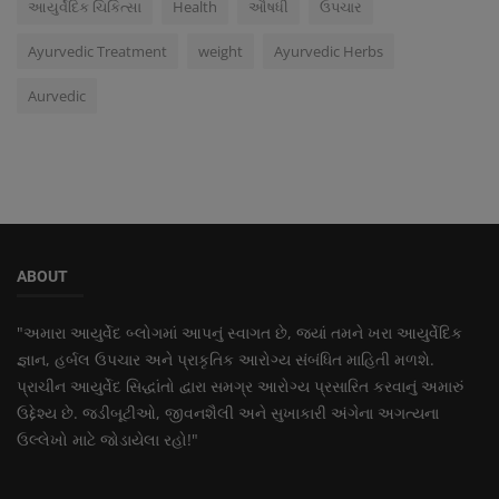
આયુર્વેદિક ચિકિત્સા
Health
ઔષધી
ઉપચાર
Ayurvedic Treatment
weight
Ayurvedic Herbs
Aurvedic
ABOUT
"અમારા આયુર્વેદ બ્લોગમાં આપનું સ્વાગત છે, જ્યાં તમને ખરા આયુર્વેદિક
જ્ઞાન, હર્બલ ઉપચાર અને પ્રાકૃતિક આરોગ્ય સંબંધિત માહિતી મળશે.
પ્રાચીન આયુર્વેદ સિદ્ધાંતો દ્વારા સમગ્ર આરોગ્ય પ્રસારિત કરવાનું અમારું
ઉદ્દેશ્ય છે. જડીબૂટીઓ, જીવનશૈલી અને સુખાકારી અંગેના અગત્યના
ઉલ્લેખો માટે જોડાયેલા રહો!"