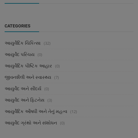
CATEGORIES
આયુર્વેદિક ચિકિત્સા
(32)
આયુર્વેદ પરિચય
(0)
આયુર્વેદિક પૌષ્ટિક આહાર
(0)
જીવનશૈલી અને સ્વાસ્થ્ય
(7)
આયુર્વેદ અને સૌંદર્ય
(0)
આયુર્વેદ અને ફિટનેસ
(3)
આયુર્વેદિક ઔષધી અને તેનું મહત્વ
(12)
આયુર્વેદ ગ્રંથો અને સંશોધન
(0)