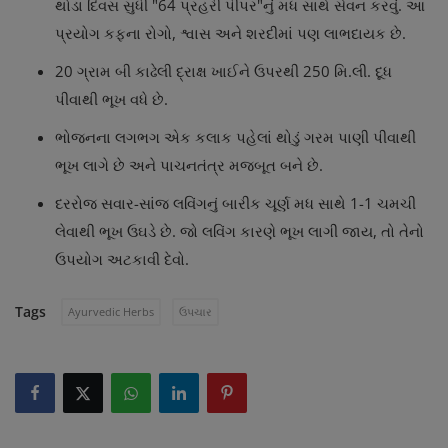
થોડા દિવસ સુધી "64 પ્રહરી પીપર"નું મધ સાથે સેવન કરવું. આ
પ્રયોગ કફના રોગો, શ્વાસ અને શરદીમાં પણ લાભદાયક છે.
20 ગ્રામ બી કાઢેલી દ્રાક્ષ ખાઈને ઉપરથી 250 મિ.લી. દૂધ
પીવાથી ભૂખ વધે છે.
ભોજનના લગભગ એક કલાક પહેલાં થોડું ગરમ પાણી પીવાથી
ભૂખ લાગે છે અને પાચનતંત્ર મજબૂત બને છે.
દરરોજ સવાર-સાંજ લવિંગનું બારીક ચૂર્ણ મધ સાથે 1-1 ચમચી
લેવાથી ભૂખ ઉઘડે છે. જો લવિંગ કારણે ભૂખ લાગી જાય, તો તેનો
ઉપયોગ અટકાવી દેવો.
Tags
Ayurvedic Herbs
ઉપચાર