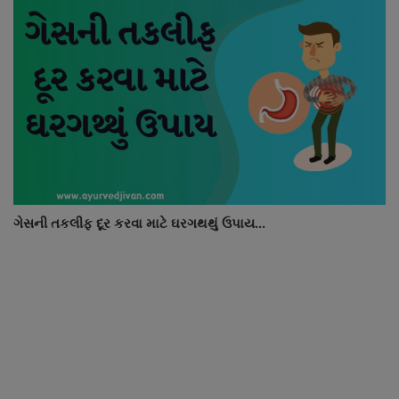
ગેસની તકલીફ દૂર કરવા માટે ઘરગથથું ઉપાય...