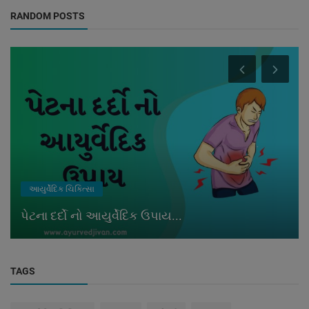
RANDOM POSTS
આયુર્વેદિક ચિકિત્સા
પેટના દર્દો નો આયુર્વેદિક ઉપાય...
TAGS