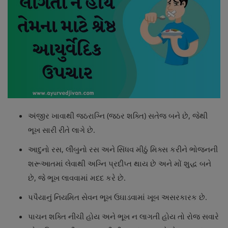
Login
Register
Gujarati
અંજીર ખાવાથી જઠરાગ્નિ (જઠર શક્તિ) સતેજ બને છે, જેથી
ભૂખ સારી રીતે લાગે છે.
આદુનો રસ, લીંબુનો રસ અને સિંધવ મીઠું મિક્સ કરીને ભોજનની
શરૂઆતમાં લેવાથી અગ્નિ પ્રદીપ્ત થાય છે અને મોં શુદ્ધ બને
છે, જે ભૂખ લાવવામાં મદદ કરે છે.
પપૈયાનું નિયમિત સેવન ભૂખ ઉઘાડવામાં ખૂબ અસરકારક છે.
પાચન શક્તિ નીચી હોય અને ભૂખ ન લાગતી હોય તો રોજ સવારે