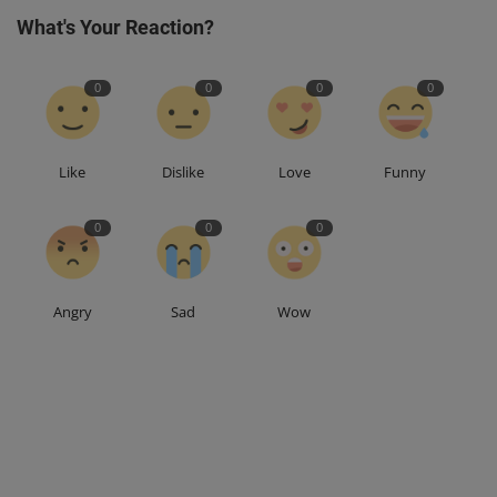
What's Your Reaction?
0
0
0
0
Like
Dislike
Love
Funny
0
0
0
Angry
Sad
Wow