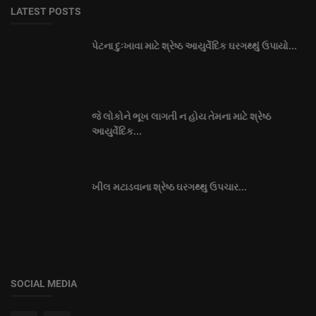
LATEST POSTS
પેટના દુઃખાવા માટે શ્રેષ્ઠ આયુર્વેદિક ઘરગથ્થું ઉપાયો...
જે લોકોને ભૂખ લાગતી ન હોય તેમના માટે શ્રેષ્ઠ
આયુર્વેદિક...
ખીલ મટાડવાના શ્રેષ્ઠ ઘરગથ્થુ ઉપચાર...
SOCIAL MEDIA